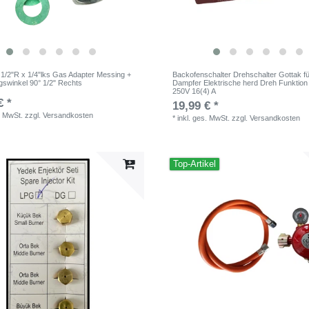
1/2"R x 1/4"lks Gas Adapter Messing +
Backofenschalter Drehschalter Gottak f
gswinkel 90° 1/2" Rechts
Dampfer Elektrische herd Dreh Funktion 
250V 16(4) A
€ *
19,99 € *
. MwSt.
zzgl.
Versandkosten
*
inkl. ges. MwSt.
zzgl.
Versandkosten
Top-Artikel