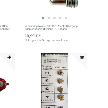
ür Ofen
Verbindungswinkel 90° 1/2" Rechts Übergang
schalter
Adapter überwurf fitting LPG Erdgas
10,99 € *
*
inkl. ges. MwSt.
zzgl.
Versandkosten