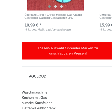
Übergang 1/2"R x 1/4"lks Messing Gas Adapter
Universal
Gaskocher Gasherd Gasbackofen LPG
Gaskochf
10,99 € *
15,99 
*
inkl. ges. MwSt.
zzgl.
Versandkosten
*
inkl. ges
Riesen-Auswahl führender Marken zu
unschlagbaren Preisen!
TAGCLOUD
Waschmaschine
Kochen mit Gas
autarke Kochfelder
Getränkekühlschrank