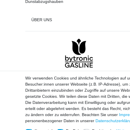
Dunstabzugshauben
ÜBER UNS
Entdecken Sie die Vielfalt der Elektrogeräte in
Wir verwenden Cookies und ähnliche Technologien auf 
unserem Spezialgeschäft in Essen. Wir führen eine
Besucher:innen unserer Webseite (z.B. IP-Adresse), um z
umfangreiche Auswahl an Haushaltsgeräten aller
Drittanbietern einzubinden oder Zugriffe auf unsere Webs
renommierten Marken. Kommen Sie vorbei und
gesetzte Cookies. Wir teilen diese Daten mit Dritten, die
überzeugen Sie sich selbst!
Die Datenverarbeitung kann mit Einwilligung oder aufgru
erteilt oder abgelehnt werden. Es besteht das Recht, nich
zu ändern oder zu widerrufen. Beachten Sie unser
Impr
personenbezogener Daten in unserer
Daten­schutz­erklä