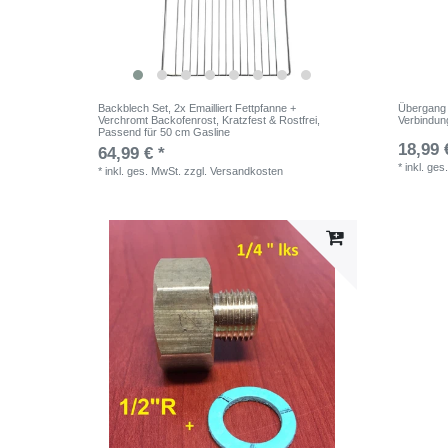
Backblech Set, 2x Emailliert Fettpfanne +
Übergang 
Verchromt Backofenrost, Kratzfest & Rostfrei,
Verbindun
Passend für 50 cm Gasline
18,99 
64,99 € *
*
inkl. ges
*
inkl. ges. MwSt.
zzgl.
Versandkosten