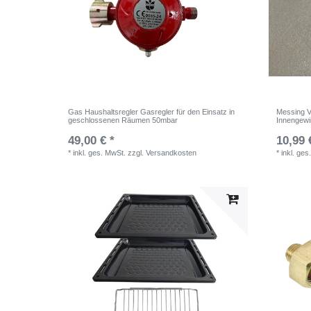
Gas Haushaltsregler Gasregler für den Einsatz in
Messing V
geschlossenen Räumen 50mbar
Innengewi
49,00 € *
10,99 
*
inkl. ges. MwSt.
zzgl.
Versandkosten
*
inkl. ges