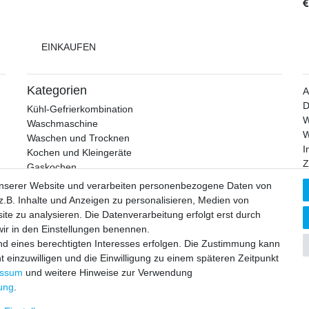
EINKAUFEN
Kategorien
D
Kühl-Gefrierkombination
W
Waschmaschine
W
Waschen und Trocknen
I
Kochen und Kleingeräte
Z
Gaskochen
L
Geschirrspüler
unserer Website und verarbeiten personenbezogene Daten von
K
Backofen
.B. Inhalte und Anzeigen zu personalisieren, Medien von
V
ite zu analysieren. Die Datenverarbeitung erfolgt erst durch
 wir in den Einstellungen benennen.
nd eines berechtigten Interesses erfolgen. Die Zustimmung kann
t einzuwilligen und die Einwilligung zu einem späteren Zeitpunkt
essum
und weitere Hinweise zur Verwendung
rung
.
© Copyright 2026 bytronic GmbH | Alle Rechte vorbehalten.