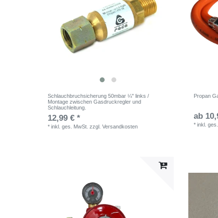
Schlauchbruchsicherung 50mbar ¼" links /
Propan G
Montage zwischen Gasdruckregler und
Schlauchleitung.
ab 10,
12,99 € *
*
inkl. ges
*
inkl. ges. MwSt.
zzgl.
Versandkosten