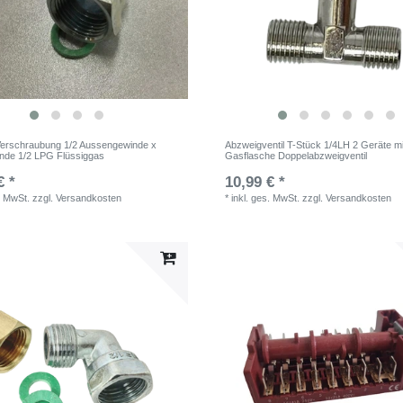
erschraubung 1/2 Aussengewinde x
Abzweigventil T-Stück 1/4LH 2 Geräte mi
nde 1/2 LPG Flüssiggas
Gasflasche Doppelabzweigventil
€ *
10,99 € *
. MwSt.
zzgl.
Versandkosten
*
inkl. ges. MwSt.
zzgl.
Versandkosten