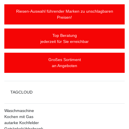
Riesen-Auswahl führender Marken zu unschlagbaren
Preisen!
Top Beratung
jederzeit für Sie erreichbar
Großes Sortiment
an Angeboten
TAGCLOUD
Waschmaschine
Kochen mit Gas
autarke Kochfelder
Getränkekühlschrank