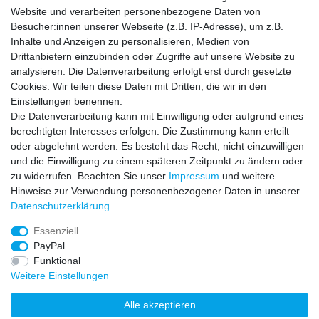
Waschmaschine
Website und verarbeiten personenbezogene Daten von
Waschen und Trocknen
Besucher:innen unserer Webseite (z.B. IP-Adresse), um z.B.
Kochen und Kleingeräte
Inhalte und Anzeigen zu personalisieren, Medien von
Gaskochen
Drittanbietern einzubinden oder Zugriffe auf unsere Website zu
Geschirrspüler
analysieren. Die Datenverarbeitung erfolgt erst durch gesetzte
Backofen
Cookies. Wir teilen diese Daten mit Dritten, die wir in den
Einstellungen benennen.
Die Datenverarbeitung kann mit Einwilligung oder aufgrund eines
INFORMATIONEN
berechtigten Interesses erfolgen. Die Zustimmung kann erteilt
oder abgelehnt werden. Es besteht das Recht, nicht einzuwilligen
und die Einwilligung zu einem späteren Zeitpunkt zu ändern oder
AGB
zu widerrufen. Beachten Sie unser
Impressum
und weitere
Datenschutzerklärung
Hinweise zur Verwendung personenbezogener Daten in unserer
Widerrufsrecht
Daten­schutz­erklärung
.
Widerrufsformular
Impressum
Essenziell
Zahlungsarten
PayPal
Liefer- und Auftragsstatus
Funktional
Kontakt
Weitere Einstellungen
Versand
FAQ
Alle akzeptieren