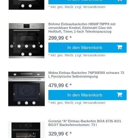
*
inkl. ges. MwSt.
zzgl.
Versandkosten
Böhme Einbaubackofen HB60F78PPX mit
versenkbare Knebel, Edelstahl Glas mit
Heißluft, Timer, 1-fach Teleskopauszug
299,99 € *
In den Warenkorb
*
inkl. ges. MwSt.
zzgl.
Versandkosten
Midea Einbau-Backofen 7NP30E0IX schwarz 72
l, Pyrolytische Selbstreinigung
479,99 € *
In den Warenkorb
*
inkl. ges. MwSt.
zzgl.
Versandkosten
Gorenje *A* Einbau-Backofen BOA 6735 AO1
BGOT Backofenvolumen: 73 l
329,99 € *