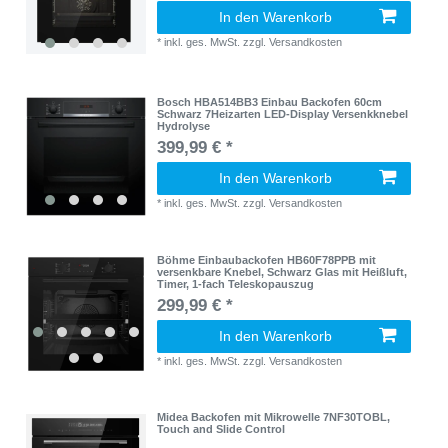
In den Warenkorb
*
inkl. ges. MwSt.
zzgl.
Versandkosten
Bosch HBA514BB3 Einbau Backofen 60cm
Schwarz 7Heizarten LED-Display Versenkknebel
Hydrolyse
399,99 € *
In den Warenkorb
*
inkl. ges. MwSt.
zzgl.
Versandkosten
Böhme Einbaubackofen HB60F78PPB mit
versenkbare Knebel, Schwarz Glas mit Heißluft,
Timer, 1-fach Teleskopauszug
299,99 € *
In den Warenkorb
*
inkl. ges. MwSt.
zzgl.
Versandkosten
Midea Backofen mit Mikrowelle 7NF30TOBL,
Touch and Slide Control