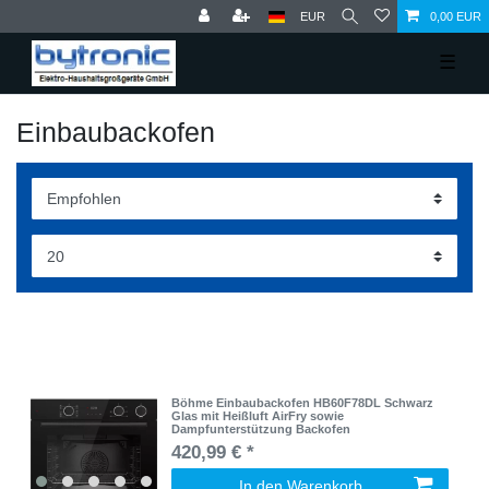
EUR
0,00 EUR
☰
Einbaubackofen
Böhme Einbaubackofen HB60F78DL Schwarz
Glas mit Heißluft AirFry sowie
Dampfunterstützung Backofen
420,99 € *
In den Warenkorb