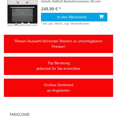
Umluft, Heißluft Backofenvolumen: 65 Liter
249,99 € *
In den Warenkorb
*
inkl. ges. MwSt.
zzgl.
Versandkosten
Riesen-Auswahl führender Marken zu unschlagbaren
Preisen!
Top Beratung
jederzeit für Sie erreichbar
Großes Sortiment
an Angeboten
TAGCLOUD