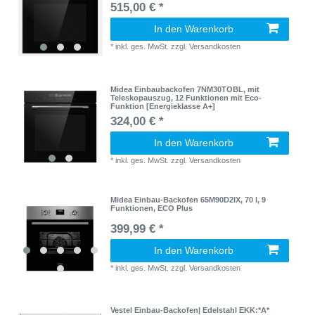
515,00 € *
In den Warenkorb
*
inkl. ges. MwSt.
zzgl.
Versandkosten
Midea Einbaubackofen 7NM30TOBL, mit
Teleskopauszug, 12 Funktionen mit Eco-
Funktion [Energieklasse A+]
324,00 € *
In den Warenkorb
*
inkl. ges. MwSt.
zzgl.
Versandkosten
Midea Einbau-Backofen 65M90D2IX, 70 l, 9
Funktionen, ECO Plus
399,99 € *
In den Warenkorb
*
inkl. ges. MwSt.
zzgl.
Versandkosten
Vestel Einbau-Backofen| Edelstahl EKK:*A*