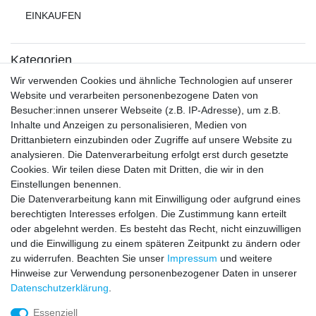
EINKAUFEN
Kategorien
Kühl-Gefrierkombination
Wir verwenden Cookies und ähnliche Technologien auf unserer
Waschmaschine
Website und verarbeiten personenbezogene Daten von
Waschen und Trocknen
Besucher:innen unserer Webseite (z.B. IP-Adresse), um z.B.
Kochen und Kleingeräte
Inhalte und Anzeigen zu personalisieren, Medien von
Gaskochen
Drittanbietern einzubinden oder Zugriffe auf unsere Website zu
Geschirrspüler
analysieren. Die Datenverarbeitung erfolgt erst durch gesetzte
Backofen
Cookies. Wir teilen diese Daten mit Dritten, die wir in den
Einstellungen benennen.
Die Datenverarbeitung kann mit Einwilligung oder aufgrund eines
INFORMATIONEN
berechtigten Interesses erfolgen. Die Zustimmung kann erteilt
oder abgelehnt werden. Es besteht das Recht, nicht einzuwilligen
und die Einwilligung zu einem späteren Zeitpunkt zu ändern oder
AGB
zu widerrufen. Beachten Sie unser
Impressum
und weitere
Datenschutzerklärung
Hinweise zur Verwendung personenbezogener Daten in unserer
Widerrufsrecht
Daten­schutz­erklärung
.
Widerrufsformular
Impressum
Essenziell