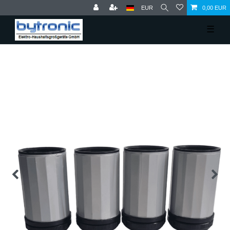
EUR
0,00 EUR
☰