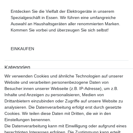
Entdecken Sie die Vielfalt der Elektrogeräte in unserem
Spezialgeschäft in Essen. Wir führen eine umfangreiche
Auswahl an Haushaltsgeräten aller renommierten Marken.
Kommen Sie vorbei und überzeugen Sie sich selbst!
EINKAUFEN
Kategorien
Kühl-Gefrierkombination
Wir verwenden Cookies und ähnliche Technologien auf unserer
Waschmaschine
Website und verarbeiten personenbezogene Daten von
Waschen und Trocknen
Besucher:innen unserer Webseite (z.B. IP-Adresse), um z.B.
Kochen und Kleingeräte
Inhalte und Anzeigen zu personalisieren, Medien von
Gaskochen
Drittanbietern einzubinden oder Zugriffe auf unsere Website zu
Geschirrspüler
analysieren. Die Datenverarbeitung erfolgt erst durch gesetzte
Backofen
Cookies. Wir teilen diese Daten mit Dritten, die wir in den
Einstellungen benennen.
Die Datenverarbeitung kann mit Einwilligung oder aufgrund eines
INFORMATIONEN
berechtigten Interesses erfolgen. Die Zustimmung kann erteilt